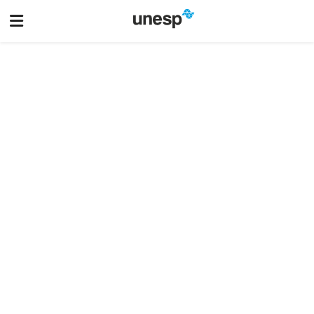
PÁGINA ATUAL: HOME
I Ciclo ARTED: pesquisas em roda, pesquisas em travessia
Veja mais
Graduação
Pós Graduação
Vestibular UNESP
Biblioteca
Informática
Recursos Humanos